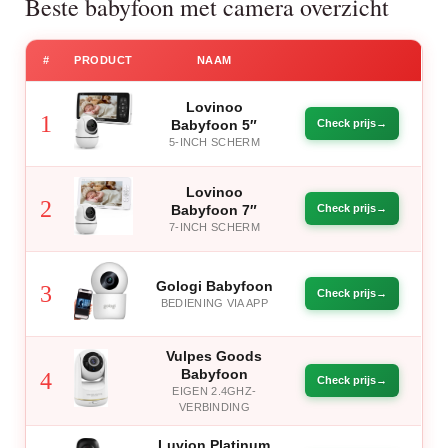
Beste babyfoon met camera overzicht
#
PRODUCT
NAAM
Lovinoo
1
Babyfoon 5″
Check prijs
5-INCH SCHERM
Lovinoo
2
Babyfoon 7″
Check prijs
7-INCH SCHERM
Gologi Babyfoon
3
Check prijs
BEDIENING VIA APP
Vulpes Goods
Babyfoon
4
Check prijs
EIGEN 2.4GHZ-
VERBINDING
Luvion Platinum