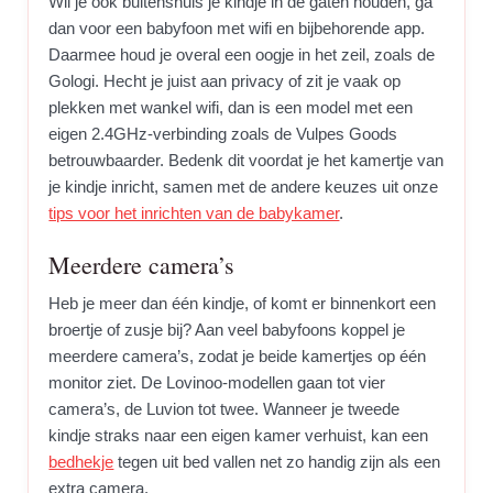
Wil je ook buitenshuis je kindje in de gaten houden, ga
dan voor een babyfoon met wifi en bijbehorende app.
Daarmee houd je overal een oogje in het zeil, zoals de
Gologi. Hecht je juist aan privacy of zit je vaak op
plekken met wankel wifi, dan is een model met een
eigen 2.4GHz-verbinding zoals de Vulpes Goods
betrouwbaarder. Bedenk dit voordat je het kamertje van
je kindje inricht, samen met de andere keuzes uit onze
tips voor het inrichten van de babykamer
.
Meerdere camera’s
Heb je meer dan één kindje, of komt er binnenkort een
broertje of zusje bij? Aan veel babyfoons koppel je
meerdere camera’s, zodat je beide kamertjes op één
monitor ziet. De Lovinoo-modellen gaan tot vier
camera’s, de Luvion tot twee. Wanneer je tweede
kindje straks naar een eigen kamer verhuist, kan een
bedhekje
tegen uit bed vallen net zo handig zijn als een
extra camera.