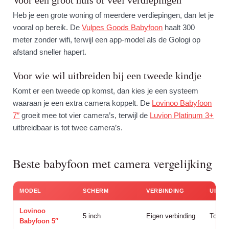
Voor een groot huis of veel verdiepingen
Heb je een grote woning of meerdere verdiepingen, dan let je
vooral op bereik. De
Vulpes Goods Babyfoon
haalt 300
meter zonder wifi, terwijl een app-model als de Gologi op
afstand sneller hapert.
Voor wie wil uitbreiden bij een tweede kindje
Komt er een tweede op komst, dan kies je een systeem
waaraan je een extra camera koppelt. De
Lovinoo Babyfoon
7″
groeit mee tot vier camera’s, terwijl de
Luvion Platinum 3+
uitbreidbaar is tot twee camera’s.
Beste babyfoon met camera vergelijking
MODEL
SCHERM
VERBINDING
UITBR
Lovinoo
5 inch
Eigen verbinding
Tot 4 
Babyfoon 5″