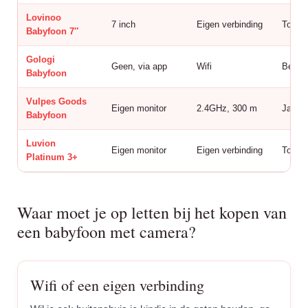
Lovinoo
7 inch
Eigen verbinding
Tot 4 
Babyfoon 7″
Gologi
Geen, via app
Wifi
Beper
Babyfoon
Vulpes Goods
Eigen monitor
2.4GHz, 300 m
Ja
Babyfoon
Luvion
Eigen monitor
Eigen verbinding
Tot 2 
Platinum 3+
Waar moet je op letten bij het kopen van
een babyfoon met camera?
Wifi of een eigen verbinding