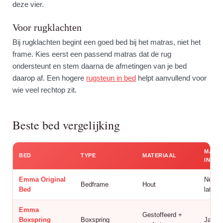
deze vier.
Voor rugklachten
Bij rugklachten begint een goed bed bij het matras, niet het
frame. Kies eerst een passend matras dat de rug
ondersteunt en stem daarna de afmetingen van je bed
daarop af. Een hogere
rugsteun in bed
helpt aanvullend voor
wie veel rechtop zit.
Beste bed vergelijking
MATR
BED
TYPE
MATERIAAL
INBE
Emma Original
Nee,
Bedframe
Hout
Bed
latte
Emma
Gestoffeerd +
Boxspring
Boxspring
Ja, 7 