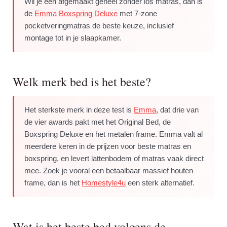
Wil je een afgemaakt geheel zonder los matras, dan is
de
Emma Boxspring Deluxe
met 7-zone
pocketveringmatras de beste keuze, inclusief
montage tot in je slaapkamer.
Welk merk bed is het beste?
Het sterkste merk in deze test is
Emma
, dat drie van
de vier awards pakt met het Original Bed, de
Boxspring Deluxe en het metalen frame. Emma valt al
meerdere keren in de prijzen voor beste matras en
boxspring, en levert lattenbodem of matras vaak direct
mee. Zoek je vooral een betaalbaar massief houten
frame, dan is het
Homestyle4u
een sterk alternatief.
Wat is het beste bed volgens de