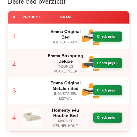
Beste bed overzicht
#
PRODUCT
NAAM
Emma Original
1
Bed
Check prijs
HOUTEN FRAME
Emma Boxspring
Deluxe
2
Check prijs
7 ZONES
POCKETVEER
Emma Original
Metalen Bed
3
Check prijs
INDUSTRIEEL
METAAL
Homestyle4u
Houten Bed
4
Check prijs
MASSIEF
DENNENHOUT