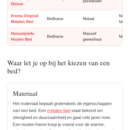
pocketveer
Deluxe
Emma Original
Nee,
Bedframe
Metaal
Metalen Bed
latte
Homestyle4u
Massief
Bedframe
Nee
Houten Bed
grenenhout
Waar let je op bij het kiezen van een
bed?
Materiaal
Het materiaal bepaalt grotendeels de eigenschappen
van een bed. Een
metalen bed
staat bekend om
stevigheid en duurzaamheid en gaat vele jaren mee.
Een houten frame koop je vooral voor de warme,