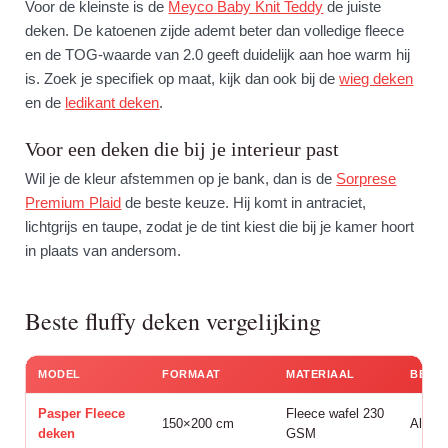
Voor de kleinste is de
Meyco Baby Knit Teddy
de juiste
deken. De katoenen zijde ademt beter dan volledige fleece
en de TOG-waarde van 2.0 geeft duidelijk aan hoe warm hij
is. Zoek je specifiek op maat, kijk dan ook bij de
wieg deken
en de
ledikant deken
.
Voor een deken die bij je interieur past
Wil je de kleur afstemmen op je bank, dan is de
Sorprese
Premium Plaid
de beste keuze. Hij komt in antraciet,
lichtgrijs en taupe, zodat je de tint kiest die bij je kamer hoort
in plaats van andersom.
Beste fluffy deken vergelijking
MODEL
FORMAAT
MATERIAAL
BEST
Pasper Fleece
Fleece wafel 230
150×200 cm
Allrou
deken
GSM