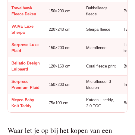
Travelhawk
Dubbellaags
150×200 cm
Prijs-k
Fleece Deken
fleece
VAIVE Luxe
220×240 cm
Sherpa fleece
Twee 
Sherpa
Sorprese Luxe
Lichte
150×200 cm
Microfleece
Plaid
bankd
Bellatio Design
120×160 cm
Coral fleece print
Budge
Luipaard
Sorprese
Microfleece, 3
150×200 cm
Interi
Premium Plaid
kleuren
Meyco Baby
Katoen + teddy,
75×100 cm
Baby’
Knit Teddy
2.0 TOG
Waar let je op bij het kopen van een