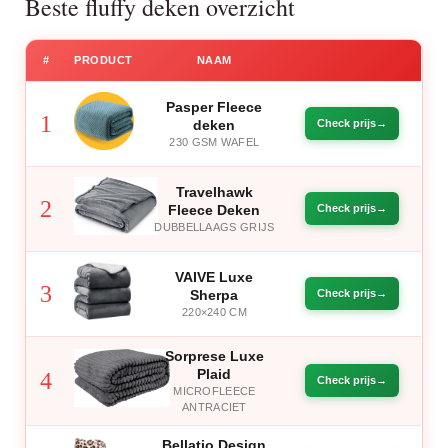
Beste fluffy deken overzicht
#
PRODUCT
NAAM
Pasper Fleece
1
deken
Check prijs
230 GSM WAFEL
Travelhawk
2
Fleece Deken
Check prijs
DUBBELLAAGS GRIJS
VAIVE Luxe
3
Sherpa
Check prijs
220×240 CM
Sorprese Luxe
Plaid
4
Check prijs
MICROFLEECE
ANTRACIET
Bellatio Design