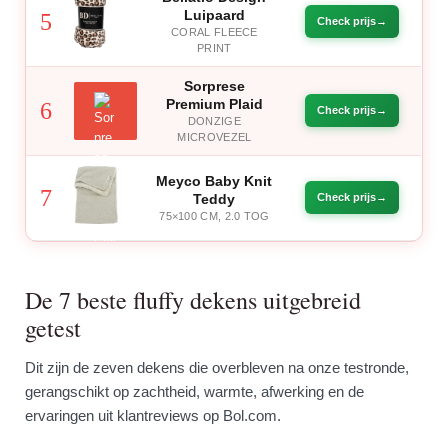
Luipaard
5
Check prijs
CORAL FLEECE
PRINT
Sorprese
Premium Plaid
6
Check prijs
DONZIGE
MICROVEZEL
Meyco Baby Knit
7
Teddy
Check prijs
75×100 CM, 2.0 TOG
De 7 beste fluffy dekens uitgebreid
getest
Dit zijn de zeven dekens die overbleven na onze testronde,
gerangschikt op zachtheid, warmte, afwerking en de
ervaringen uit klantreviews op Bol.com.