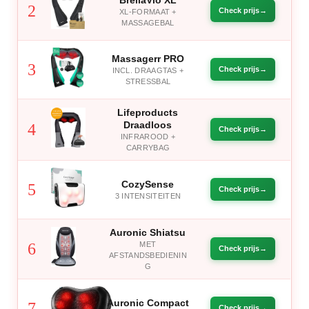
BrellaVio XL
2
Check prijs
XL-FORMAAT +
MASSAGEBAL
Massagerr PRO
3
Check prijs
INCL. DRAAGTAS +
STRESSBAL
Lifeproducts
Draadloos
4
Check prijs
INFRAROOD +
CARRYBAG
CozySense
5
Check prijs
3 INTENSITEITEN
Auronic Shiatsu
6
MET
Check prijs
AFSTANDSBEDIENIN
G
Auronic Compact
7
Check prijs