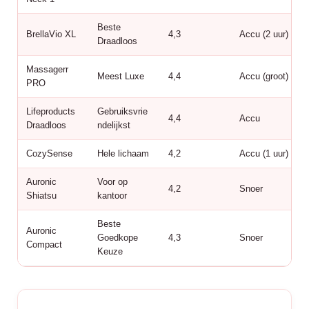
Beste
BrellaVio XL
4,3
Accu (2 uur)
Draadloos
Massagerr
Meest Luxe
4,4
Accu (groot)
PRO
Lifeproducts
Gebruiksvrie
4,4
Accu
Draadloos
ndelijkst
CozySense
Hele lichaam
4,2
Accu (1 uur)
Auronic
Voor op
4,2
Snoer
Shiatsu
kantoor
Beste
Auronic
Goedkope
4,3
Snoer
Compact
Keuze