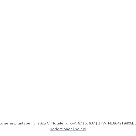
 Batavierenplantsoen 3, 2025 CJ Haarlem | KvK: 87153637 | BTW: NL864219805B01
Redactioneel beleid