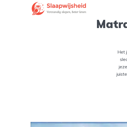
Matra
Het 
sle
jeze
juist