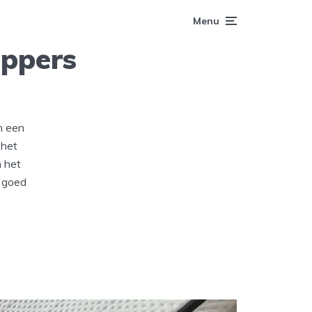
Menu
oppers
n een
 het
n het
g goed