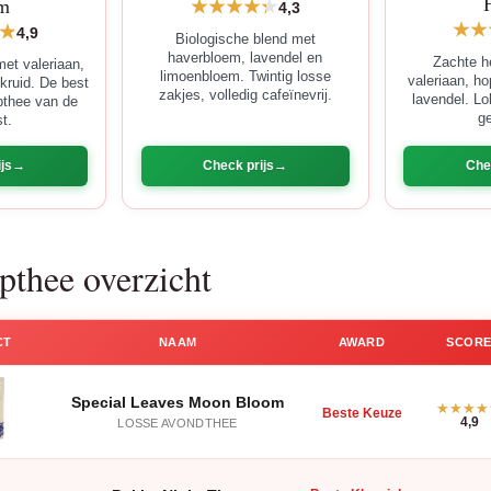
m
4,3
4,9
Biologische blend met
haverbloem, lavendel en
Zachte h
et valeriaan,
limoenbloem. Twintig losse
valeriaan, ho
skruid. De best
zakjes, volledig cafeïnevrij.
lavendel. Lo
pthee van de
g
st.
js
Check prijs
Che
apthee overzicht
CT
NAAM
AWARD
SCOR
Special Leaves Moon Bloom
Beste Keuze
4,9
LOSSE AVONDTHEE