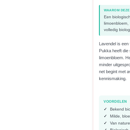
WAAROM DEZE
Een biologisc
limoenbloem, i
volledig biolo
Lavendel is een 
Pukka heeft die
limoenbloem. Het
minder uitgespro
net begint met a
kennismaking.
VOORDELEN
Bekend bio
Milde, blo
Van nature 