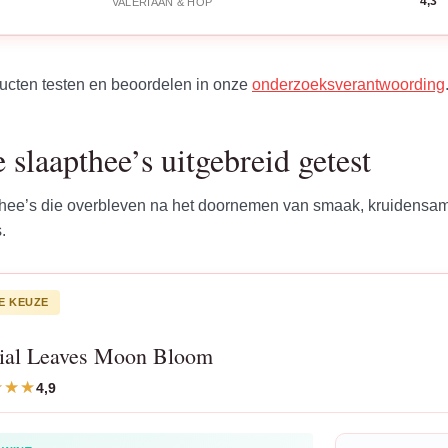
4,3
VALERIAAN & HOP
ucten testen en beoordelen in onze
onderzoeksverantwoording
 slaapthee’s uitgebreid getest
 thee’s die overbleven na het doornemen van smaak, kruidensam
.
E KEUZE
ial Leaves Moon Bloom
4,9