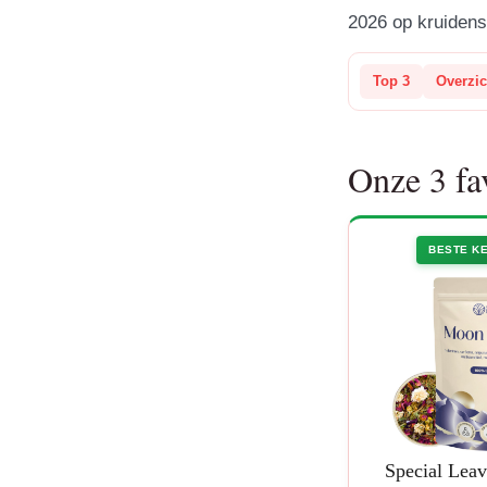
2026 op kruidens
Top 3
Overzic
Onze 3 fa
BESTE K
Special Lea