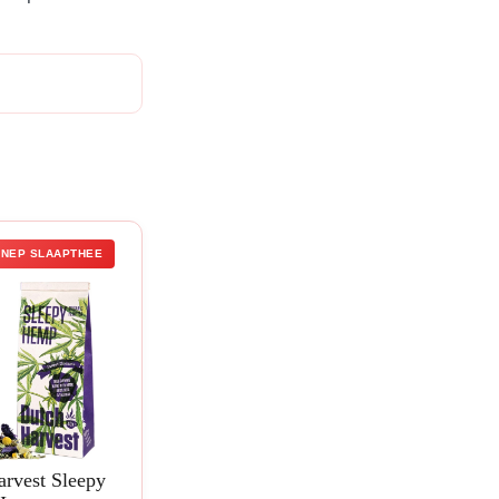
NNEP SLAAPTHEE
rvest Sleepy