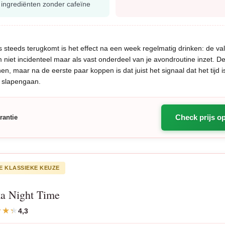
e ingrediënten zonder cafeïne
s steeds terugkomt is het effect na een week regelmatig drinken: de val
m niet incidenteel maar als vast onderdeel van je avondroutine inzet. De
en, maar na de eerste paar koppen is dat juist het signaal dat het tijd i
 slapengaan.
Check prijs o
rantie
E KLASSIEKE KEUZE
a Night Time
4,3