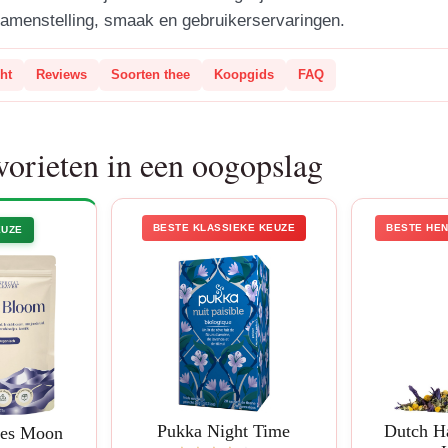
amenstelling, smaak en gebruikerservaringen.
ht
Reviews
Soorten thee
Koopgids
FAQ
vorieten in een oogopslag
BESTE KLASSIEKE KEUZE
BESTE HE
EUZE
Pukka Night Time
Dutch Ha
ves Moon