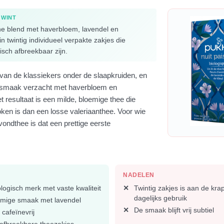
 WINT
he blend met haverbloem, lavendel en
n twintig individueel verpakte zakjes die
gisch afbreekbaar zijn.
van de klassiekers onder de slaapkruiden, en
 smaak verzacht met haverbloem en
 resultaat is een milde, bloemige thee die
ken is dan een losse valeriaanthee. Voor wie
vondthee is dat een prettige eerste
NADELEN
logisch merk met vaste kwaliteit
Twintig zakjes is aan de kra
dagelijks gebruik
emige smaak met lavendel
De smaak blijft vrij subtiel
cafeïnevrij