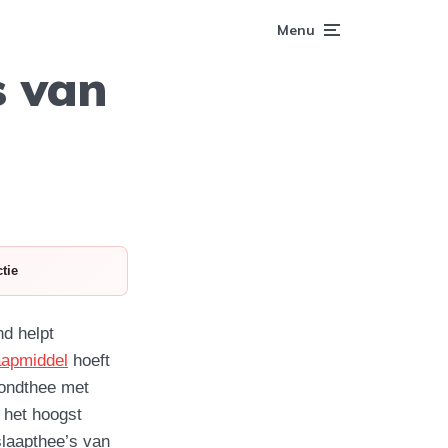
Menu
s van
tie
nd helpt
laapmiddel
hoeft
vondthee met
s het hoogst
slaapthee’s van