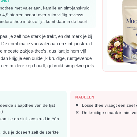
 WINT
dthee met valeriaan, kamille en sint-janskruid
 4,9 sterren scoort over ruim vijftig reviews.
dere thee in deze lijst komt daar in de buurt.
paal je zelf hoe sterk je trekt, en dat merk je bij
De combinatie van valeriaan en sint-janskruid
de meeste zakjes-thee’s, dus laat je hem vijf
dan krijg je een duidelijk kruidige, rustgevende
een mildere kop houdt, gebruikt simpelweg iets
NADELEN
deelde slaapthee van de lijst
Losse thee vraagt een zeef of
n)
De kruidige smaak is niet v
kamille en sint-janskruid in één
 dus je doseert zelf de sterkte