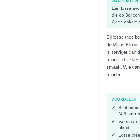
WAAROM DEZE
Een losse avon
die op Bol.com
Geen enkele an
Bij losse thee be
de Moon Bloom. 
is steviger dan 
minuten trekken 
smaak. Wie van 
minder.
VOORDELEN
Best beoor
(4,9 sterre
Valeriaan, 
blend
Losse thee,