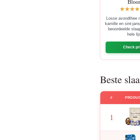
Bloo
Losse avondthee m
kamille en sint-jan
beoordeelde slaa
hele lij
Check pri
Beste sla
#
PRODU
1