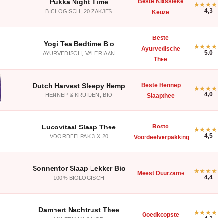
Pukka Night Time
Beste Klassieke
4,3
BIOLOGISCH, 20 ZAKJES
Keuze
Beste
Yogi Tea Bedtime Bio
Ayurvedische
5,0
AYURVEDISCH, VALERIAAN
Thee
Dutch Harvest Sleepy Hemp
Beste Hennep
4,0
HENNEP & KRUIDEN, BIO
Slaapthee
Lucovitaal Slaap Thee
Beste
4,5
VOORDEELPAK 3 X 20
Voordeelverpakking
Sonnentor Slaap Lekker Bio
Meest Duurzame
4,4
100% BIOLOGISCH
Damhert Nachtrust Thee
Goedkoopste