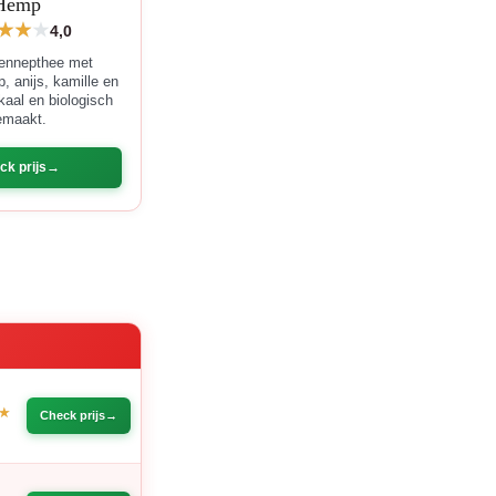
Hemp
4,0
ennepthee met
p, anijs, kamille en
kaal en biologisch
emaakt.
ck prijs
E
Check prijs