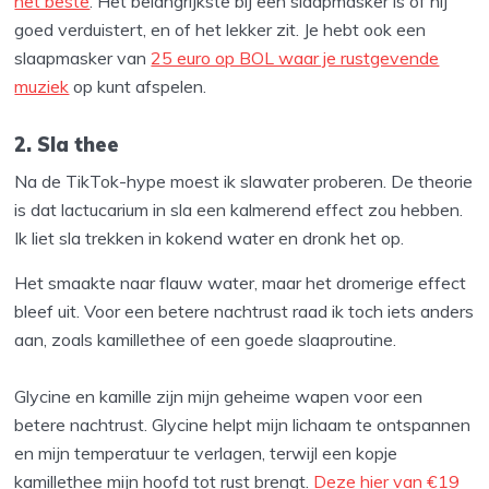
het beste
. Het belangrijkste bij een slaapmasker is of hij
goed verduistert, en of het lekker zit. Je hebt ook een
slaapmasker van
25 euro op BOL waar je rustgevende
muziek
op kunt afspelen.
2. Sla thee
Na de TikTok-hype moest ik slawater proberen. De theorie
is dat lactucarium in sla een kalmerend effect zou hebben.
Ik liet sla trekken in kokend water en dronk het op.
Het smaakte naar flauw water, maar het dromerige effect
bleef uit. Voor een betere nachtrust raad ik toch iets anders
aan, zoals kamillethee of een goede slaaproutine.
Glycine en kamille zijn mijn geheime wapen voor een
betere nachtrust. Glycine helpt mijn lichaam te ontspannen
en mijn temperatuur te verlagen, terwijl een kopje
kamillethee mijn hoofd tot rust brengt.
Deze hier van €19