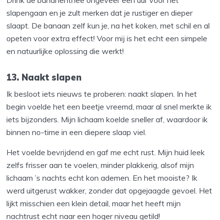
Drink de bananenthee ongeveer een uur voor het
slapengaan en je zult merken dat je rustiger en dieper
slaapt. De banaan zelf kun je, na het koken, met schil en al
opeten voor extra effect! Voor mij is het echt een simpele
en natuurlijke oplossing die werkt!
13. Naakt slapen
Ik besloot iets nieuws te proberen: naakt slapen. In het
begin voelde het een beetje vreemd, maar al snel merkte ik
iets bijzonders. Mijn lichaam koelde sneller af, waardoor ik
binnen no-time in een diepere slaap viel.
Het voelde bevrijdend en gaf me echt rust. Mijn huid leek
zelfs frisser aan te voelen, minder plakkerig, alsof mijn
lichaam ’s nachts echt kon ademen. En het mooiste? Ik
werd uitgerust wakker, zonder dat opgejaagde gevoel. Het
lijkt misschien een klein detail, maar het heeft mijn
nachtrust echt naar een hoger niveau getild!