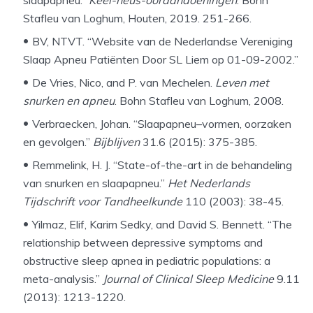
slaapapneu.”
Keel-neus-ooraandoeningen
. Bohn
Stafleu van Loghum, Houten, 2019. 251-266.
BV, NTVT. “Website van de Nederlandse Vereniging
Slaap Apneu Patiënten Door SL Liem op 01-09-2002.”
De Vries, Nico, and P. van Mechelen.
Leven met
snurken en apneu
. Bohn Stafleu van Loghum, 2008.
Verbraecken, Johan. “Slaapapneu–vormen, oorzaken
en gevolgen.”
Bijblijven
31.6 (2015): 375-385.
Remmelink, H. J. “State-of-the-art in de behandeling
van snurken en slaapapneu.”
Het Nederlands
Tijdschrift voor Tandheelkunde
110 (2003): 38-45.
Yilmaz, Elif, Karim Sedky, and David S. Bennett. “The
relationship between depressive symptoms and
obstructive sleep apnea in pediatric populations: a
meta-analysis.”
Journal of Clinical Sleep Medicine
9.11
(2013): 1213-1220.