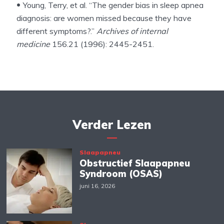
Young, Terry, et al. “The gender bias in sleep apnea
diagnosis: are women missed because they have
different symptoms?.”
Archives of internal
medicine
156.21 (1996): 2445-2451.
Verder Lezen
Slaapapneu
Obstructief Slaapapneu
Syndroom (OSAS)
juni 16, 2026