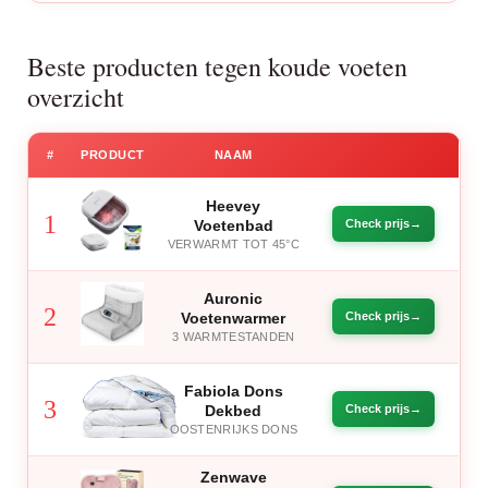
Beste producten tegen koude voeten
overzicht
#
PRODUCT
NAAM
Heevey
1
Voetenbad
Check prijs
VERWARMT TOT 45°C
Auronic
2
Voetenwarmer
Check prijs
3 WARMTESTANDEN
Fabiola Dons
3
Dekbed
Check prijs
OOSTENRIJKS DONS
Zenwave