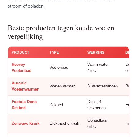
stroom of opladen.
Beste producten tegen koude voeten
vergelijking
PRODUCT
TYPE
WERKING
BEST
Heevey
Warm water
Doorbl
Voetenbad
Voetenbad
45°C
ontsp
Auronic
Voetenwarmer
3 warmtestanden
Bank 
Voetenwarmer
Fabiola Dons
Dons, 4-
Dekbed
Hele 
Dekbed
seizoenen
Oplaadbaar,
Zenwave Kruik
Elektrische kruik
Inslap
68°C