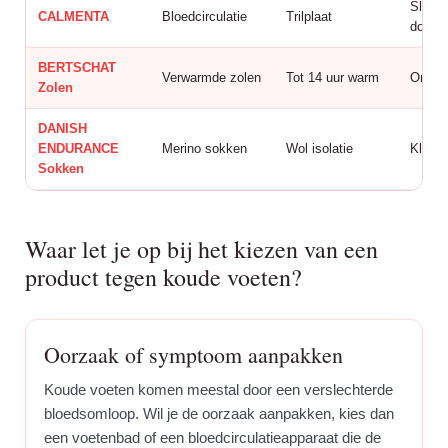
Slech
CALMENTA
Bloedcirculatie
Trilplaat
doorbl
BERTSCHAT
Verwarmde zolen
Tot 14 uur warm
Onder
Zolen
DANISH
ENDURANCE
Merino sokken
Wol isolatie
Klein 
Sokken
Waar let je op bij het kiezen van een
product tegen koude voeten?
Oorzaak of symptoom aanpakken
Koude voeten komen meestal door een verslechterde
bloedsomloop. Wil je de oorzaak aanpakken, kies dan
een voetenbad of een bloedcirculatieapparaat die de