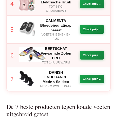
Elektrische Kruik
4
Check prijs
TOT 68°C,
OPLAADBAAR
CALMENTA
Bloedcirculatieap
5
Check prijs
paraat
VOETEN, BENEN EN
RUG
BERTSCHAT
Verwarmde Zolen
6
Check prijs
PRO
TOT 14 UUR WARM
DANISH
ENDURANCE
7
Check prijs
Merino Sokken
MERINO WOL, 3 PAAR
De 7 beste producten tegen koude voeten
uitgebreid getest