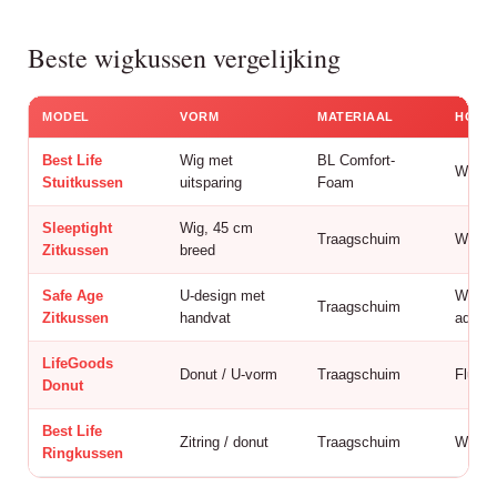
Beste wigkussen vergelijking
MODEL
VORM
MATERIAAL
HOES
Best Life
Wig met
BL Comfort-
Wasba
Stuitkussen
uitsparing
Foam
Sleeptight
Wig, 45 cm
Traagschuim
Wasba
Zitkussen
breed
Safe Age
U-design met
Wasba
Traagschuim
Zitkussen
handvat
adem
LifeGoods
Donut / U-vorm
Traagschuim
Fluwee
Donut
Best Life
Zitring / donut
Traagschuim
Wasba
Ringkussen