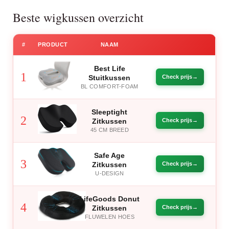
Beste wigkussen overzicht
#
PRODUCT
NAAM
Best Life
1
Stuitkussen
Check prijs
BL COMFORT-FOAM
Sleeptight
2
Zitkussen
Check prijs
45 CM BREED
Safe Age
3
Zitkussen
Check prijs
U-DESIGN
LifeGoods Donut
4
Zitkussen
Check prijs
FLUWELEN HOES