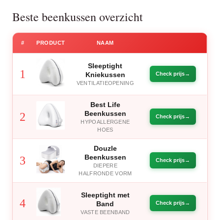
Beste beenkussen overzicht
#
PRODUCT
NAAM
Sleeptight
1
Kniekussen
Check prijs
VENTILATIEOPENING
Best Life
Beenkussen
2
Check prijs
HYPOALLERGENE
HOES
Douzle
Beenkussen
3
Check prijs
DIEPERE
HALFRONDE VORM
Sleeptight met
4
Band
Check prijs
VASTE BEENBAND