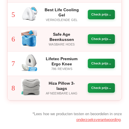
Best Life Cooling
5
Gel
Check prijs
VERKOELENDE GEL
Safe Age
6
Beenkussen
Check prijs
WASBARE HOES
Lifetec Premium
7
Ergo Knee
Check prijs
786 REVIEWS
Hiza Pillow 3-
8
laags
Check prijs
AFNEEMBARE LAAG
*Lees hoe we producten testen en beoordelen in onze
onderzoeksverantwoording
.