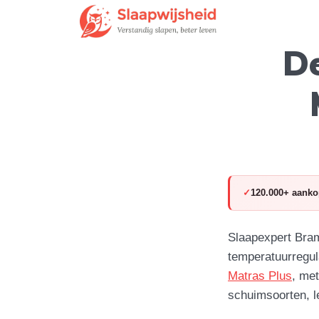
D
120.000+ aanko
Slaapexpert Bram
temperatuurregul
Matras Plus
, me
schuimsoorten, l