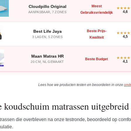
Cloudpillo Original
Meest
4,6
AANPASBAAR, 7 ZONES
Gebruiksvriendelijk
Best Life Jaya
Beste Prijs-
4,5
3 LAGEN, 5 ZONES
Kwaliteit
Maan Matras HR
Beste Budget
4,1
20 CM, NL GEMAAKT
Lees hoe we producten testen en beoordelen in onze
ond
e koudschuim matrassen uitgebreid 
atrassen die overbleven na onze testronde, beoordeeld op comfo
ulatie.