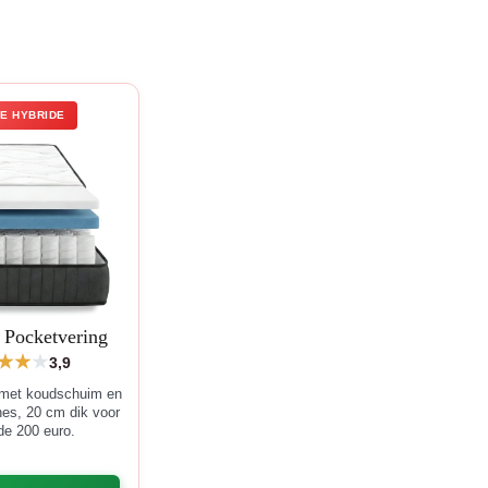
E HYBRIDE
e Pocketvering
3,9
 met koudschuim en
nes, 20 cm dik voor
de 200 euro.