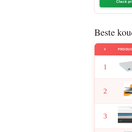
Check pri
Beste kou
#
PRODU
1
2
3