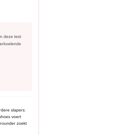
n deze test
erkoelende
rdere slapers.
enhoes voert
llrounder zoekt