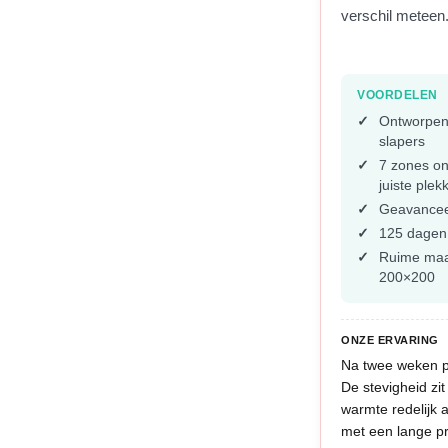
verschil meteen
VOORDELEN
Ontworpen 
slapers
7 zones on
juiste plek
Geavancee
125 dagen 
Ruime maa
200×200
ONZE ERVARING
Na twee weken pr
De stevigheid zi
warmte redelijk 
met een lange pro