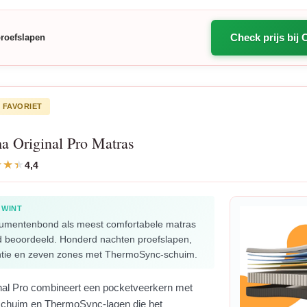
Check prijs bij 
proefslapen
 FAVORIET
 Original Pro Matras
4,4
 WINT
umentenbond als meest comfortabele matras
 beoordeeld. Honderd nachten proefslapen,
antie en zeven zones met ThermoSync-schuim.
al Pro combineert een pocketveerkern met
chuim en ThermoSync-lagen die het