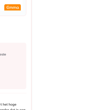
este
rt het hoge
onder dat je een