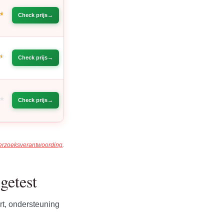
Check prijs
Check prijs
Check prijs
erzoeksverantwoording
.
getest
rt, ondersteuning