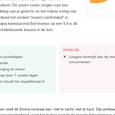
guleren. De zeven zones zorgen voor een
deling van je gewicht, en het matras kreeg van
ond het oordeel “meest comfortabel” in
ijna tweeduizend Bol-reviews op een 4,4 is dit
 onderbouwde keuzes in de test.
NADELEN
n proefslapen
Langere levertijd dan de me
concurrenten
antie
orging en retour
aap door 7 unieke lagen
 houdt het slaapklimaat in
ggen voelt de Emma neutraal aan: niet te zacht, niet te hard. Dat verklaa
Consumentenbond, want het matras past bij de meeste lichaamstypes z