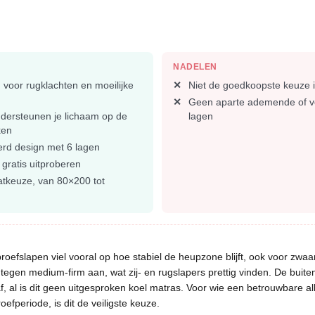
.
NADELEN
voor rugklachten en moeilijke
Niet de goedkoopste keuze i
Geen aparte ademende of v
dersteunen je lichaam op de
lagen
ken
rd design met 6 lagen
gratis uitproberen
tkeuze, van 80×200 tot
oefslapen viel vooral op hoe stabiel de heupzone blijft, ook voor zwaa
t tegen medium-firm aan, wat zij- en rugslapers prettig vinden. De buit
af, al is dit geen uitgesproken koel matras. Voor wie een betrouwbare a
efperiode, is dit de veiligste keuze.