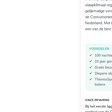
slaapklimaat re
gelijkmatige ver
de Consumentenb
Nederland. Met b
een van de best
VOORDELEN
100 nachte
10 jaar gar
Gratis bez
Diepere sl
ThermoSync
balans
ONZE ERVARING
Bij het eerste li
oordeel van de 