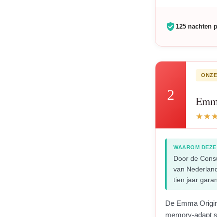
125 nachten 
ONZE
2
Emma
WAAROM DEZE
Door de Cons
van Nederland
tien jaar gar
De Emma Origin
memory-adapt s