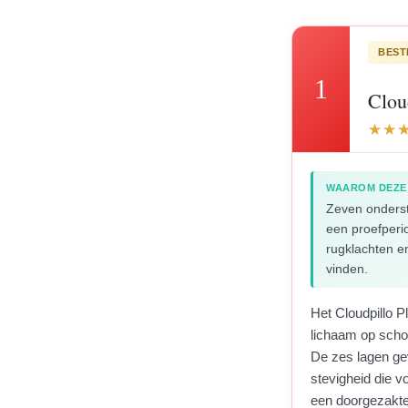
BEST
1
Clou
WAAROM DEZE
Zeven onders
een proefperi
rugklachten en
vinden.
Het Cloudpillo 
lichaam op scho
De zes lagen ge
stevigheid die v
een doorgezakte