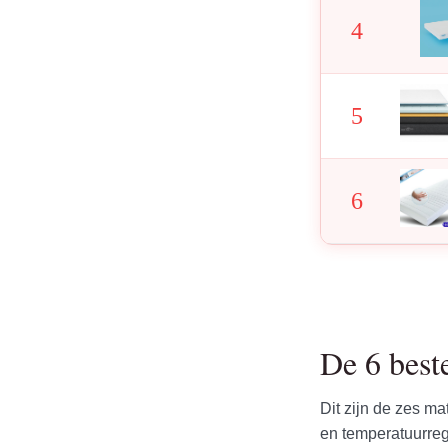
4
5
6
De 6 best
Dit zijn de zes m
en temperatuurreg