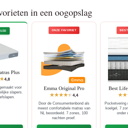
vorieten in een oogopslag
ONZE FAVORIET
BEST
EUZE
tras Plus
4,8
Emma Original Pro
Best Lif
 gemaakt voor
lijke slapers.
4,4
efslapen.
Door de Consumentenbond als
Pocketvering
meest comfortabele matras van
koelgel, 7 zo
NL beoordeeld. 7 zones, 100
onder 
nachten proef.