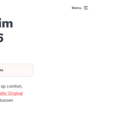
Menu
im
6
ie
 op comfort,
illo Original
 tussen