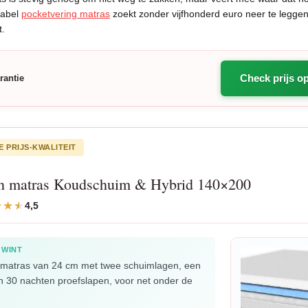
tabel
pocketvering matras
zoekt zonder vijfhonderd euro neer te leggen, 
t.
Check prijs o
rantie
E PRIJS-KWALITEIT
 matras Koudschuim & Hybrid 140×200
4,5
 WINT
 matras van 24 cm met twee schuimlagen, een
en 30 nachten proefslapen, voor net onder de