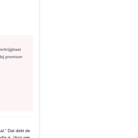
erkrijgbaar
bij premium
aal.” Dat dekt de
dig is. Voor wie