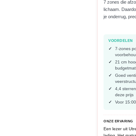
7 zones die afz
lichaam. Daardo
je onderrug, pre
VOORDELEN
7-zones po
voorbehou
21 cm hoog
budgetmat
Goed venti
veerstruct
4,4 sterre
deze prijs
Voor 15:00
ONZE ERVARING
Een lezer uit Utr
lading. Het matr