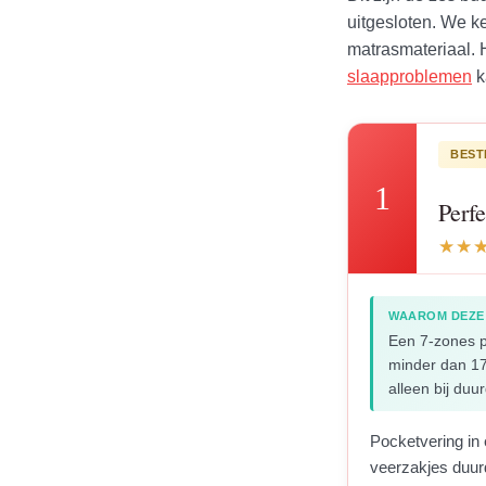
uitgesloten. We k
matrasmateriaal. 
slaapproblemen
k
BEST
1
Perf
WAAROM DEZE
Een 7-zones p
minder dan 17
alleen bij duu
Pocketvering in
veerzakjes duurd