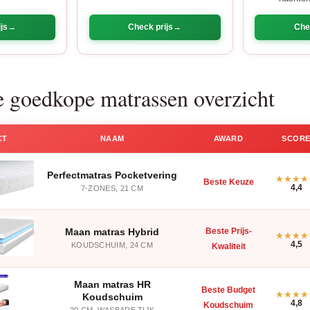
js
Check prijs
Che
e goedkope matrassen overzicht
CT
NAAM
AWARD
SCOR
Perfectmatras Pocketvering
Beste Keuze
4,4
7-ZONES, 21 CM
Maan matras Hybrid
Beste Prijs-
4,5
KOUDSCHUIM, 24 CM
Kwaliteit
Maan matras HR
Beste Budget
Koudschuim
4,8
Koudschuim
20 CM, WASBARE TIJK