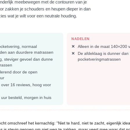
onderlijk meebewegen met de contouren van je
or zakken je schouders en heupen dieper in dan
cies wat je wilt voor een neutrale houding.
NADELEN
cketvering, normaal
Alleen in de maat 140×200 v
den aan duurdere matrassen
De afdeklaag is dunner dan 
, steviger gevoel dan dunne
pocketveringmatrassen
rassen
lerend door de open
uur
n over 16 reviews, hoog voor
 uur besteld, morgen in huis
echt omschreef het kernachtig: “Niet te hard, niet te zacht, eigenlijk ide
as is stevig genoeg om niet weg te zakken, maar veert mee waar dat no