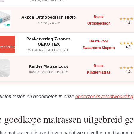
Akkon Orthopedisch HR45
Beste
4,7
90×200, 20 CM
Orthopedisch
Pocketvering 7-zones
Beste voor
OEKO-TEX
4,9
Zwaardere Slapers
25 CM, ANTI-ALLERGISCH
Kinder Matras Lucy
Beste
4,0
90×190, ANTI-ALLERGIE
Kindermatras
ucten testen en beoordelen in onze
onderzoeksverantwoording
e goedkope matrassen uitgebreid ge
udgetmatrassen die overbleven nadat we polyether en discount