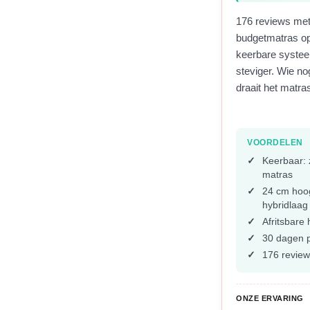
176 reviews met
budgetmatras opv
keerbare systeem
steviger. Wie no
draait het matra
VOORDELEN
Keerbaar: 
matras
24 cm hoo
hybridlaag
Afritsbare
30 dagen p
176 review
ONZE ERVARING