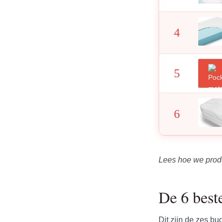
4
5
6
Lees hoe we prod
De 6 best
Dit zijn de zes b