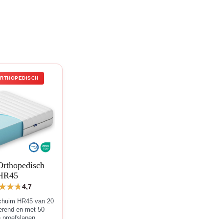
ORTHOPEDISCH
rthopedisch
HR45
4,7
chuim HR45 van 20
lerend en met 50
 proefslapen.