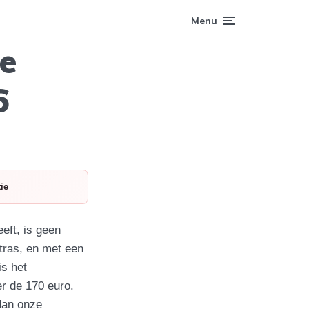
Menu
e
6
ie
eft, is geen
tras, en met een
is het
r de 170 euro.
 dan onze