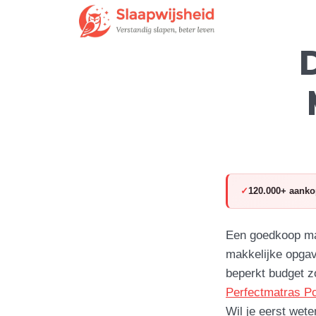
120.000+ aanko
Een goedkoop mat
makkelijke opga
beperkt budget zo
Perfectmatras P
Wil je eerst wet