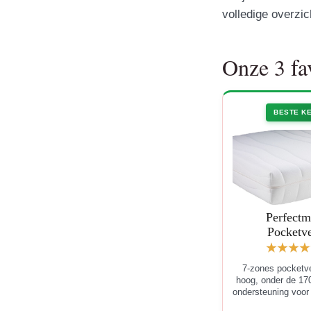
volledige overzi
Onze 3 fa
BESTE K
Perfectm
Pocketv
7-zones pocketv
hoog, onder de 17
ondersteuning voor 