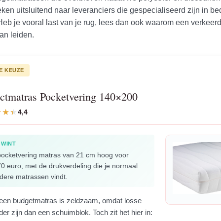
eken uitsluitend naar leveranciers die gespecialiseerd zijn in 
Heb je vooral last van je rug, lees dan ook waarom een verkeerd
an leiden.
E KEUZE
ectmatras Pocketvering 140×200
4,4
 WINT
ocketvering matras van 21 cm hoog voor
0 euro, met de drukverdeling die je normaal
rdere matrassen vindt.
 een budgetmatras is zeldzaam, omdat losse
er zijn dan een schuimblok. Toch zit het hier in: