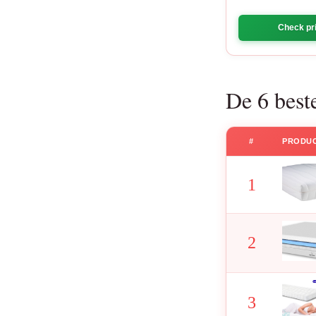
Check pri
De 6 best
#
PRODU
1
2
3