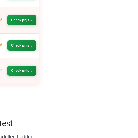
Check prijs
Check prijs
Check prijs
.
test
modellen hadden