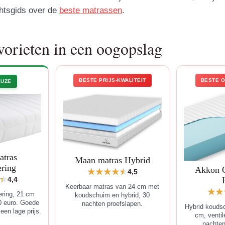
chtsgids over de
beste matrassen
.
vorieten in een oogopslag
BESTE PRIJS-KWALITEIT
BESTE 
EUZE
atras
Maan matras Hybrid
ering
Akkon O
4,5
4,4
Keerbaar matras van 24 cm met
ering, 21 cm
koudschuim en hybrid, 30
0 euro. Goede
nachten proefslapen.
Hybrid kouds
een lage prijs.
cm, venti
nachten