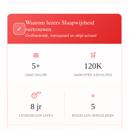
Waarom lezers Slaapwijsheid
vertrouwen
✓
Onafhankelijk, transparant en altijd actueel
📅
🛒
5+
120K
JAAR ONLINE
AANKOPEN GEHOLPEN
😴
⭐
8 jr
5
LEVENSDUUR LATEX
MODELLEN VERGELEKEN