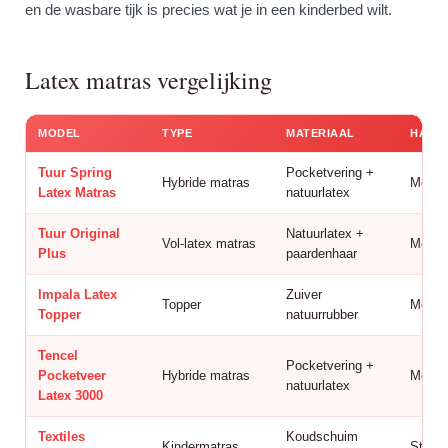
en de wasbare tijk is precies wat je in een kinderbed wilt.
Latex matras vergelijking
MODEL
TYPE
MATERIAAL
HARD
Tuur Spring
Pocketvering +
Hybride matras
Medi
Latex Matras
natuurlatex
Tuur Original
Natuurlatex +
Vol-latex matras
Medium
Plus
paardenhaar
Impala Latex
Zuiver
Topper
Medi
Topper
natuurrubber
Tencel
Pocketvering +
Pocketveer
Hybride matras
Medi
natuurlatex
Latex 3000
Textiles
Koudschuim
Kindermatras
Stevig