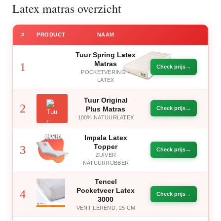
Latex matras overzicht
#
PRODUCT
NAAM
Tuur Spring Latex
Matras
1
Check prijs
POCKETVERING +
LATEX
Tuur Original
2
Plus Matras
Check prijs
100% NATUURLATEX
Impala Latex
Topper
3
Check prijs
ZUIVER
NATUURRUBBER
Tencel
Pocketveer Latex
4
Check prijs
3000
VENTILEREND, 25 CM