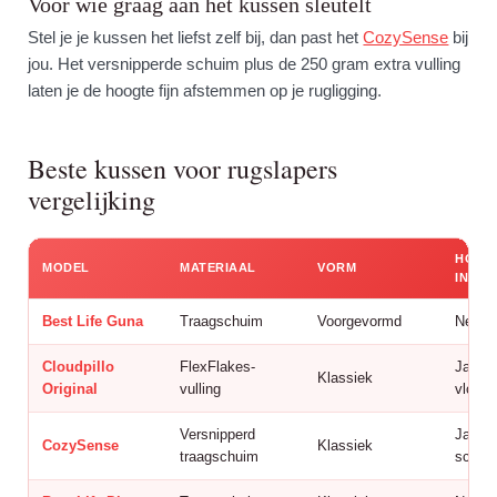
Voor wie graag aan het kussen sleutelt
Stel je je kussen het liefst zelf bij, dan past het
CozySense
bij
jou. Het versnipperde schuim plus de 250 gram extra vulling
laten je de hoogte fijn afstemmen op je rugligging.
Beste kussen voor rugslapers
vergelijking
HOOG
MODEL
MATERIAAL
VORM
INST
Best Life Guna
Traagschuim
Voorgevormd
Nee
Cloudpillo
FlexFlakes-
Ja, lo
Klassiek
Original
vulling
vlokk
Versnipperd
Ja, +2
CozySense
Klassiek
traagschuim
schui