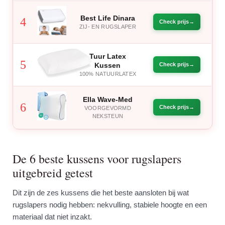
Best Life Dinara
4
Check prijs
ZIJ- EN RUGSLAPER
Tuur Latex
5
Kussen
Check prijs
100% NATUURLATEX
Ella Wave-Med
6
Check prijs
VOORGEVORMD
NEKSTEUN
De 6 beste kussens voor rugslapers
uitgebreid getest
Dit zijn de zes kussens die het beste aansloten bij wat
rugslapers nodig hebben: nekvulling, stabiele hoogte en een
materiaal dat niet inzakt.