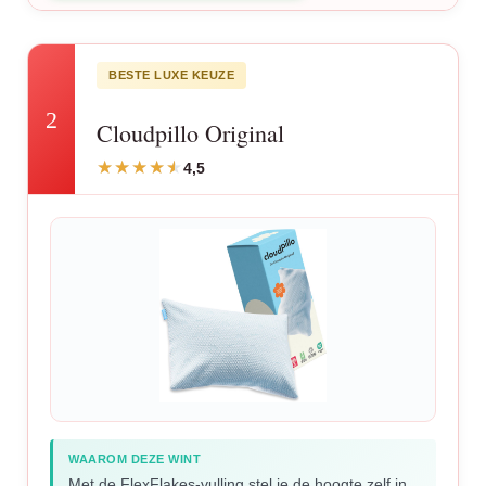
BESTE LUXE KEUZE
2
Cloudpillo Original
4,5
WAAROM DEZE WINT
Met de FlexFlakes-vulling stel je de hoogte zelf in.