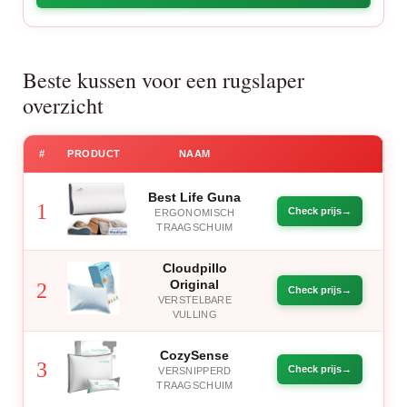
Beste kussen voor een rugslaper
overzicht
#
PRODUCT
NAAM
Best Life Guna
1
Check prijs
ERGONOMISCH
TRAAGSCHUIM
Cloudpillo
Original
2
Check prijs
VERSTELBARE
VULLING
CozySense
3
Check prijs
VERSNIPPERD
TRAAGSCHUIM