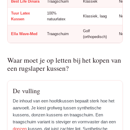
Best Life Dinara
Traagschuim
Klassiek
Nee
Tuur Latex
100%
Klassiek, laag
Nee
Kussen
natuurlatex
Golf
Ella Wave-Med
Traagschuim
Nee
(orthopedisch)
Waar moet je op letten bij het kopen van
een rugslaper kussen?
De vulling
De inhoud van een hoofdkussen bepaalt sterk hoe het
aanvoelt. Je kiest grofweg tussen synthetische
kussens, donzen kussens en traagschuim. Een
traagschuim variant is steviger en vormvaster dan een
donzen
kussen, dat juist zachter ligt. Synthetische