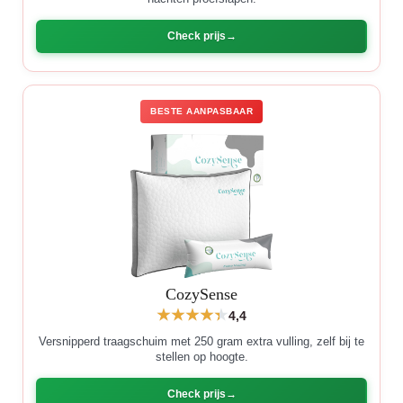
Check prijs
BESTE AANPASBAAR
CozySense
4,4
Versnipperd traagschuim met 250 gram extra vulling, zelf bij te
stellen op hoogte.
Check prijs