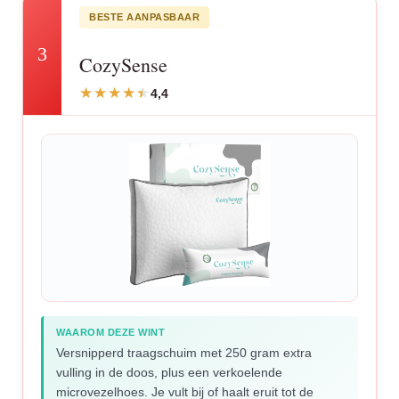
BESTE AANPASBAAR
3
CozySense
4,4
WAAROM DEZE WINT
Versnipperd traagschuim met 250 gram extra
vulling in de doos, plus een verkoelende
microvezelhoes. Je vult bij of haalt eruit tot de