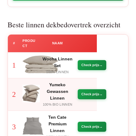
Beste linnen dekbedovertrek overzicht
PRODU
#
NAAM
CT
Wocha Linnen
1
Set
Check prijs
100% LINNEN
Yumeko
Gewassen
2
Check prijs
Linnen
100% BIO LINNEN
Ten Cate
Premium
3
Check prijs
Linnen