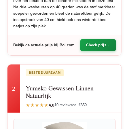
over het dekbed dan de lichtere mixstoffen in deze test.
Na drie wasbeurten op 40 graden was de stof merkbaar
soepeler geworden en bleef de naturelkleur gelijk. De
instopstrook van 40 cm hield ook ons winterdekbed
netjes op zijn plek.
Bekijk de actuele prijs bij Bol.com
Check prijs
BESTE DUURZAAM
Yumeko Gewassen Linnen
2
Natuurlijk
4,8
10 reviews
ca. €359