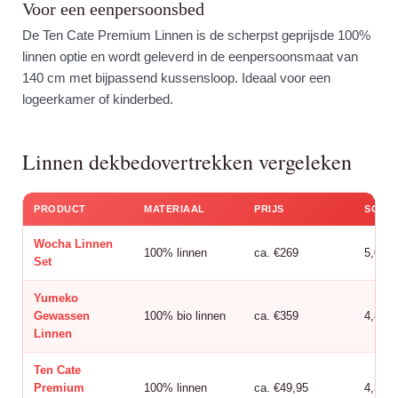
Voor een eenpersoonsbed
De Ten Cate Premium Linnen is de scherpst geprijsde 100%
linnen optie en wordt geleverd in de eenpersoonsmaat van
140 cm met bijpassend kussensloop. Ideaal voor een
logeerkamer of kinderbed.
Linnen dekbedovertrekken vergeleken
PRODUCT
MATERIAAL
PRIJS
SCOR
Wocha Linnen
100% linnen
ca. €269
5,0
Set
Yumeko
Gewassen
100% bio linnen
ca. €359
4,8
Linnen
Ten Cate
Premium
100% linnen
ca. €49,95
4,3