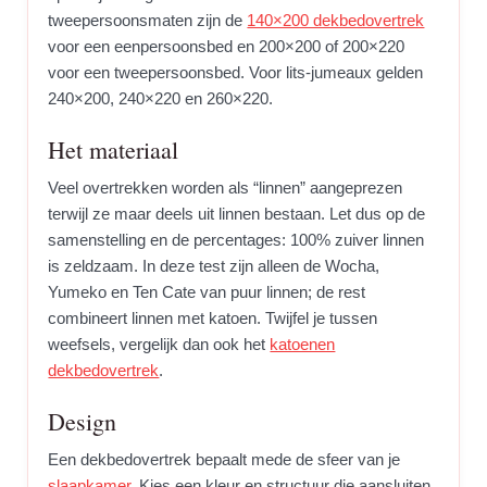
tweepersoonsmaten zijn de
140×200 dekbedovertrek
voor een eenpersoonsbed en 200×200 of 200×220
voor een tweepersoonsbed. Voor lits-jumeaux gelden
240×200, 240×220 en 260×220.
Het materiaal
Veel overtrekken worden als “linnen” aangeprezen
terwijl ze maar deels uit linnen bestaan. Let dus op de
samenstelling en de percentages: 100% zuiver linnen
is zeldzaam. In deze test zijn alleen de Wocha,
Yumeko en Ten Cate van puur linnen; de rest
combineert linnen met katoen. Twijfel je tussen
weefsels, vergelijk dan ook het
katoenen
dekbedovertrek
.
Design
Een dekbedovertrek bepaalt mede de sfeer van je
slaapkamer
. Kies een kleur en structuur die aansluiten