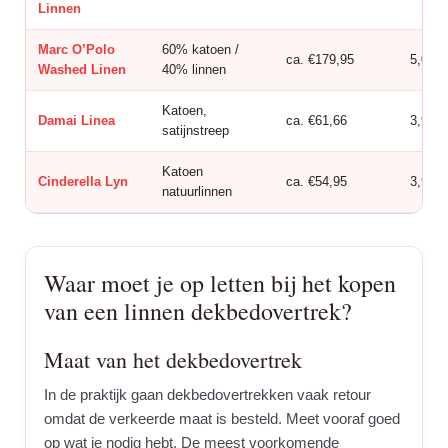
Linnen
Marc O’Polo
60% katoen /
ca. €179,95
5,0
Washed Linen
40% linnen
Katoen,
Damai Linea
ca. €61,66
3,9
satijnstreep
Katoen
Cinderella Lyn
ca. €54,95
3,9
natuurlinnen
Waar moet je op letten bij het kopen
van een linnen dekbedovertrek?
Maat van het dekbedovertrek
In de praktijk gaan dekbedovertrekken vaak retour
omdat de verkeerde maat is besteld. Meet vooraf goed
op wat je nodig hebt. De meest voorkomende