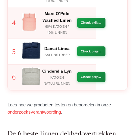
100% LINNEN
Marc O’Polo
Washed Linen
4
Check prijs
60% KATOEN /
40% LINNEN
Damai Linea
5
Check prijs
SATIJNSTREEP
Cinderella Lyn
6
Check prijs
KATOEN
NATUURLINNEN
Lees hoe we producten testen en beoordelen in onze
onderzoeksverantwoording
.
De 6 beste linnen dekbedovertrekken