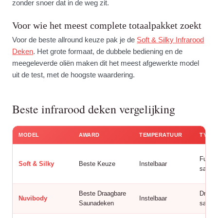
zonder snoer dat in de weg zit.
Voor wie het meest complete totaalpakket zoekt
Voor de beste allround keuze pak je de
Soft & Silky Infrarood
Deken
. Het grote formaat, de dubbele bediening en de
meegeleverde oliën maken dit het meest afgewerkte model
uit de test, met de hoogste waardering.
Beste infrarood deken vergelijking
MODEL
AWARD
TEMPERATUUR
TYPE
Full b
Soft & Silky
Beste Keuze
Instelbaar
sauna
Beste Draagbare
Draag
Nuvibody
Instelbaar
Saunadeken
sauna