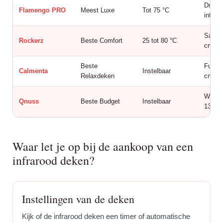
Draag
Flamengo PRO
Meest Luxe
Tot 75 °C
infrar
Sauna
Rockerz
Beste Comfort
25 tot 80 °C
cm
Beste
Full b
Calmenta
Instelbaar
Relaxdeken
cm
Warmt
Qnuss
Beste Budget
Instelbaar
135×4
Waar let je op bij de aankoop van een
infrarood deken?
Instellingen van de deken
Kijk of de infrarood deken een timer of automatische