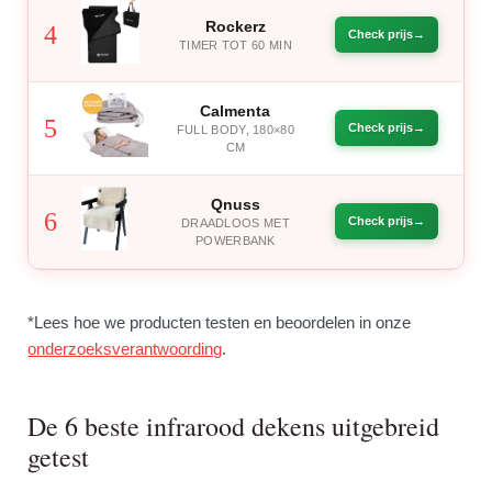
Rockerz
4
Check prijs
TIMER TOT 60 MIN
Calmenta
5
Check prijs
FULL BODY, 180×80
CM
Qnuss
6
Check prijs
DRAADLOOS MET
POWERBANK
*Lees hoe we producten testen en beoordelen in onze
onderzoeksverantwoording
.
De 6 beste infrarood dekens uitgebreid
getest