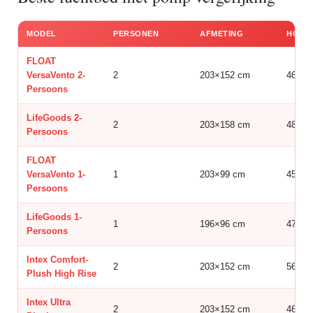
MODEL
PERSONEN
AFMETING
HOOG
FLOAT
VersaVento 2-
2
203×152 cm
46 cm
Persoons
LifeGoods 2-
2
203×158 cm
48 cm
Persoons
FLOAT
VersaVento 1-
1
203×99 cm
45 cm
Persoons
LifeGoods 1-
1
196×96 cm
47 cm
Persoons
Intex Comfort-
2
203×152 cm
56 cm
Plush High Rise
Intex Ultra
2
203×152 cm
46 cm