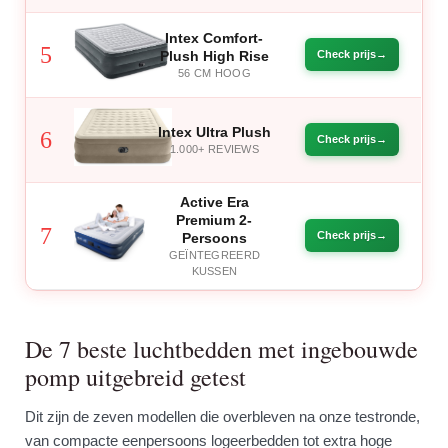
Intex Comfort-
5
Plush High Rise
Check prijs
56 CM HOOG
Intex Ultra Plush
6
Check prijs
1.000+ REVIEWS
Active Era
Premium 2-
7
Check prijs
Persoons
GEÏNTEGREERD
KUSSEN
De 7 beste luchtbedden met ingebouwde
pomp uitgebreid getest
Dit zijn de zeven modellen die overbleven na onze testronde,
van compacte eenpersoons logeerbedden tot extra hoge