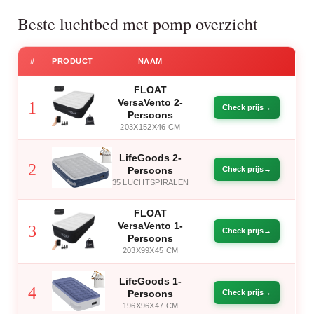
Beste luchtbed met pomp overzicht
#
PRODUCT
NAAM
FLOAT
VersaVento 2-
1
Check prijs
Persoons
203X152X46 CM
LifeGoods 2-
2
Persoons
Check prijs
35 LUCHTSPIRALEN
FLOAT
VersaVento 1-
3
Check prijs
Persoons
203X99X45 CM
LifeGoods 1-
4
Persoons
Check prijs
196X96X47 CM