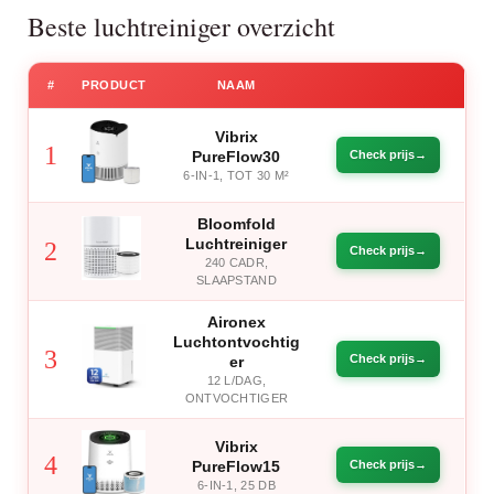
Beste luchtreiniger overzicht
#
PRODUCT
NAAM
Vibrix
1
PureFlow30
Check prijs
6-IN-1, TOT 30 M²
Bloomfold
Luchtreiniger
2
Check prijs
240 CADR,
SLAAPSTAND
Aironex
Luchtontvochtig
3
Check prijs
er
12 L/DAG,
ONTVOCHTIGER
Vibrix
4
PureFlow15
Check prijs
6-IN-1, 25 DB