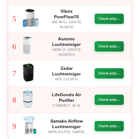
Vibrix
PureFlow70
5
Check prijs
468 M³/U, GROTE
RUIMTE
Auronic
Luchtreiniger
6
Check prijs
HEPA 13, GROTE
RUIMTES
Zedar
7
Luchtreiniger
Check prijs
APP, 210 M³/U
LifeGoods Air
8
Purifier
Check prijs
COMPACT, 25 W
Samako Airflow
9
Luchtreiniger
Check prijs
HEPA-FILTER, SIMPEL