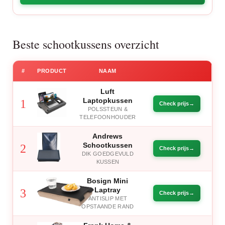
Beste schootkussens overzicht
#
PRODUCT
NAAM
Luft
Laptopkussen
1
Check prijs
POLSSTEUN &
TELEFOONHOUDER
Andrews
Schootkussen
2
Check prijs
DIK GOEDGEVULD
KUSSEN
Bosign Mini
Laptray
3
Check prijs
ANTISLIP MET
OPSTAANDE RAND