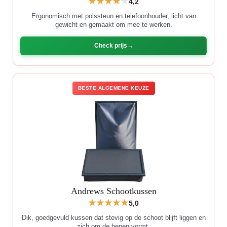
4,2
Ergonomisch met polssteun en telefoonhouder, licht van
gewicht en gemaakt om mee te werken.
Check prijs
BESTE ALGEMENE KEUZE
Andrews Schootkussen
5,0
Dik, goedgevuld kussen dat stevig op de schoot blijft liggen en
zich om de benen vormt.