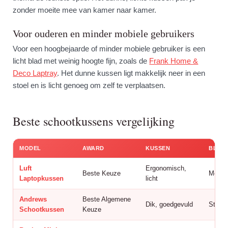
zonder moeite mee van kamer naar kamer.
Voor ouderen en minder mobiele gebruikers
Voor een hoogbejaarde of minder mobiele gebruiker is een
licht blad met weinig hoogte fijn, zoals de
Frank Home &
Deco Laptray
. Het dunne kussen ligt makkelijk neer in een
stoel en is licht genoeg om zelf te verplaatsen.
Beste schootkussens vergelijking
MODEL
AWARD
KUSSEN
BLAD
Luft
Ergonomisch,
Beste Keuze
Met p
Laptopkussen
licht
Andrews
Beste Algemene
Dik, goedgevuld
Stevig
Schootkussen
Keuze