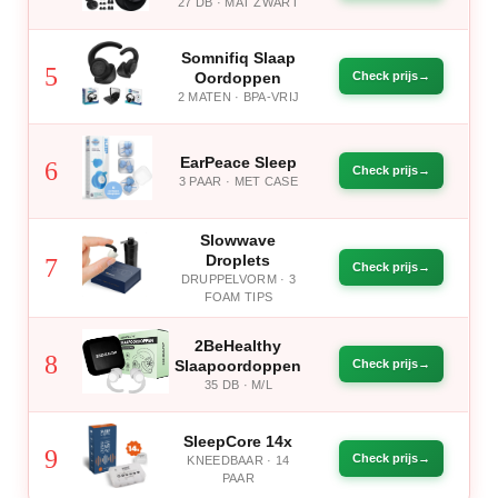
27 DB · MAT ZWART
Somnifiq Slaap
5
Oordoppen
Check prijs
2 MATEN · BPA-VRIJ
EarPeace Sleep
6
Check prijs
3 PAAR · MET CASE
Slowwave
Droplets
7
Check prijs
DRUPPELVORM · 3
FOAM TIPS
2BeHealthy
8
Slaapoordoppen
Check prijs
35 DB · M/L
SleepCore 14x
9
Check prijs
KNEEDBAAR · 14
PAAR