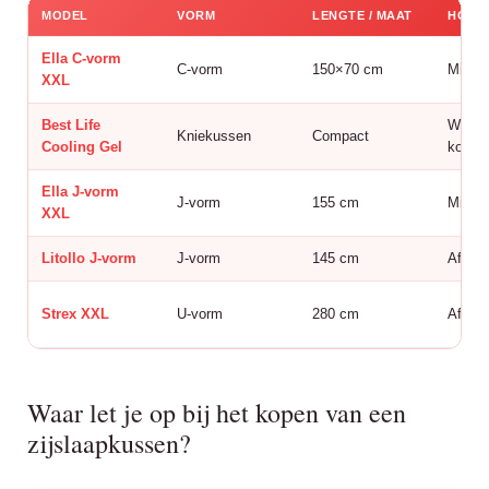
MODEL
VORM
LENGTE / MAAT
HOES
Ella C-vorm
C-vorm
150×70 cm
Minky 
XXL
Best Life
Wasba
Kniekussen
Compact
Cooling Gel
koelge
Ella J-vorm
J-vorm
155 cm
Minky 
XXL
Litollo J-vorm
J-vorm
145 cm
Afnee
Strex XXL
U-vorm
280 cm
Afnee
Waar let je op bij het kopen van een
zijslaapkussen?