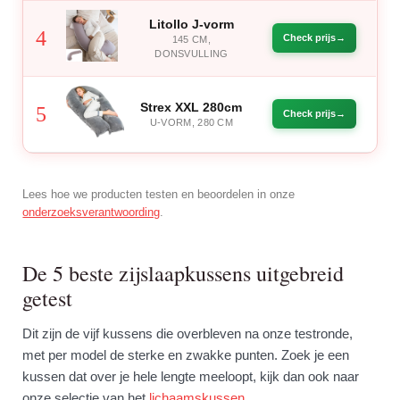
Litollo J-vorm
4
Check prijs
145 CM,
DONSVULLING
Strex XXL 280cm
5
Check prijs
U-VORM, 280 CM
Lees hoe we producten testen en beoordelen in onze
onderzoeksverantwoording
.
De 5 beste zijslaapkussens uitgebreid
getest
Dit zijn de vijf kussens die overbleven na onze testronde,
met per model de sterke en zwakke punten. Zoek je een
kussen dat over je hele lengte meeloopt, kijk dan ook naar
onze selectie van het
lichaamskussen
.