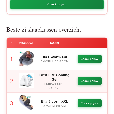
Check prijs
Beste zijslaapkussen overzicht
#
PRODUCT
NAAM
Ella C-vorm XXL
1
Check prijs
C-VORM 150×70 CM
Best Life Cooling
Gel
2
Check prijs
KNIEKUSSEN +
KOELGEL
Ella J-vorm XXL
3
Check prijs
J-VORM 155 CM