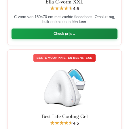
Ella C-vorm XXL
4,5
C-vorm van 150×70 cm met zachte fleecehoes. Omsluit rug,
buik en knieën in één keer.
Check prijs
BESTE VOOR KNIE- EN BEENSTEUN
Best Life Cooling Gel
4,5