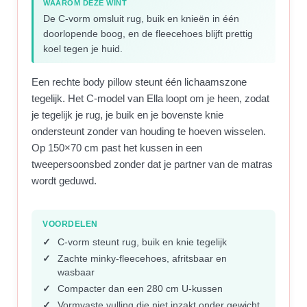
WAAROM DEZE WINT
De C-vorm omsluit rug, buik en knieën in één
doorlopende boog, en de fleecehoes blijft prettig
koel tegen je huid.
Een rechte body pillow steunt één lichaamszone
tegelijk. Het C-model van Ella loopt om je heen, zodat
je tegelijk je rug, je buik en je bovenste knie
ondersteunt zonder van houding te hoeven wisselen.
Op 150×70 cm past het kussen in een
tweepersoonsbed zonder dat je partner van de matras
wordt geduwd.
VOORDELEN
C-vorm steunt rug, buik en knie tegelijk
Zachte minky-fleecehoes, afritsbaar en
wasbaar
Compacter dan een 280 cm U-kussen
Vormvaste vulling die niet inzakt onder gewicht