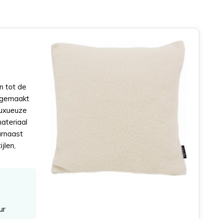
n tot de
s gemaakt
luxueuze
ateriaal
arnaast
jlen,
ur