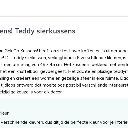
ens! Teddy sierkussens
 Gek Op Kussens! heeft onze test overtroffen en is uitgeroepe
 Dit teddy sierkussen, verkrijgbaar in 6 verschillende kleuren, i
ft een afmeting van 45 x 45 cm. Het kussen is bekleed met een 
het een knuffelbaar gevoel geeft. Het zachte en pluizige teddym
nning en creëert een warme en gezellige sfeer in elke ruimte. Da
tijdloos ontwerp dat moeiteloos past bij verschillende interieursti
zijdige keuze is voor elk decor.
kleur
 verschillende kleuren, dus altijd de perfecte kleur voor je interie