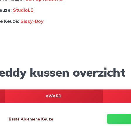
euze:
StudioLE
ge Keuze:
Sissy-Boy
eddy kussen overzicht
AWARD
Beste Algemene Keuze