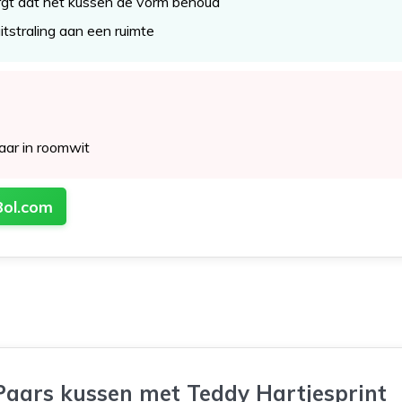
gt dat het kussen de vorm behoud
itstraling aan een ruimte
baar in roomwit
Bol.com
Paars kussen met Teddy Hartjesprint