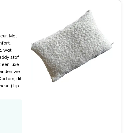
ieur. Met
mfort,
t, wat
teddy stof
t een luxe
 vinden we
Kortom, dit
ieur! (Tip: