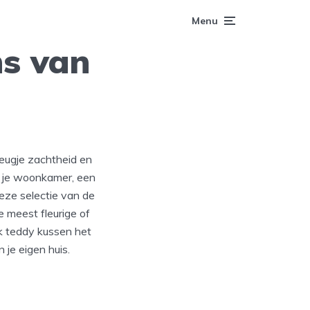
Menu
ns van
leugje zachtheid en
n je woonkamer, een
deze selectie van de
 meest fleurige of
k teddy kussen het
 je eigen huis.