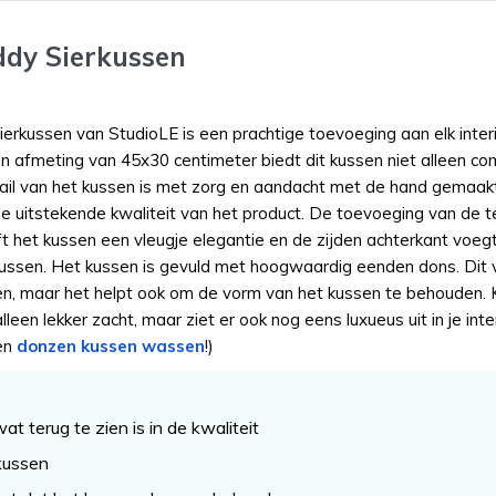
ddy Sierkussen
rkussen van StudioLE is een prachtige toevoeging aan elk inter
en afmeting van 45x30 centimeter biedt dit kussen niet alleen co
detail van het kussen is met zorg en aandacht met de hand gemaak
in de uitstekende kwaliteit van het product. De toevoeging van de 
t het kussen een vleugje elegantie en de zijden achterkant voeg
kussen. Het kussen is gevuld met hoogwaardig eenden dons. Dit
tten, maar het helpt ook om de vorm van het kussen te behouden. 
lleen lekker zacht, maar ziet er ook nog eens luxueus uit in je inter
een
donzen kussen wassen
!)
 terug te zien is in de kwaliteit
nkussen