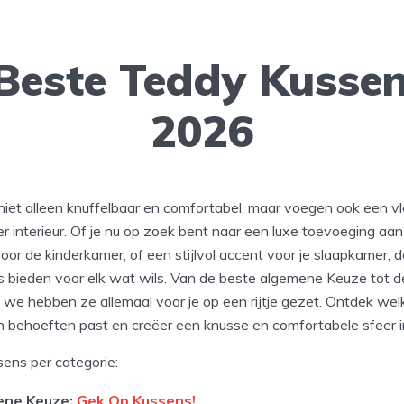
Beste Teddy Kusse
2026
niet alleen knuffelbaar en comfortabel, maar voegen ook een v
r interieur. Of je nu op zoek bent naar een luxe toevoeging aa
oor de kinderkamer, of een stijlvol accent voor je slaapkamer, 
 bieden voor elk wat wils. Van de beste algemene Keuze tot de
we hebben ze allemaal voor je op een rijtje gezet. Ontdek wel
 en behoeften past en creëer een knusse en comfortabele sfeer in
ens per categorie:
ene Keuze:
Gek Op Kussens!