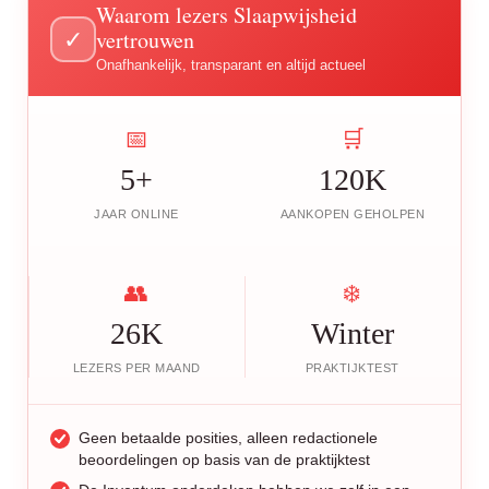
Waarom lezers Slaapwijsheid
vertrouwen
✓
Onafhankelijk, transparant en altijd actueel
📅
🛒
5+
120K
JAAR ONLINE
AANKOPEN GEHOLPEN
👥
❄️
26K
Winter
LEZERS PER MAAND
PRAKTIJKTEST
Geen betaalde posities, alleen redactionele
beoordelingen op basis van de praktijktest