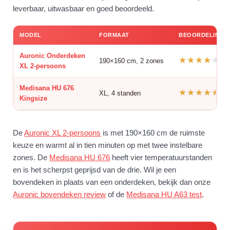
leverbaar, uitwasbaar en goed beoordeeld.
MODEL
FORMAAT
BEOORDELING
Auronic Onderdeken
4,
190×160 cm, 2 zones
XL 2-persoons
Medisana HU 676
4,
XL, 4 standen
Kingsize
De
Auronic XL 2-persoons
is met 190×160 cm de ruimste
keuze en warmt al in tien minuten op met twee instelbare
zones. De
Medisana HU 676
heeft vier temperatuurstanden
en is het scherpst geprijsd van de drie. Wil je een
bovendeken in plaats van een onderdeken, bekijk dan onze
Auronic bovendeken review
of de
Medisana HU A63 test
.