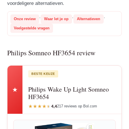
voordeligere alternatieven.
·
·
·
Onze review
Waar let je op
Alternatieven
Veelgestelde vragen
Philips Somneo HF3654 review
BESTE KEUZE
Philips Wake Up Light Somneo
★
HF3654
4,4
217 reviews op Bol.com