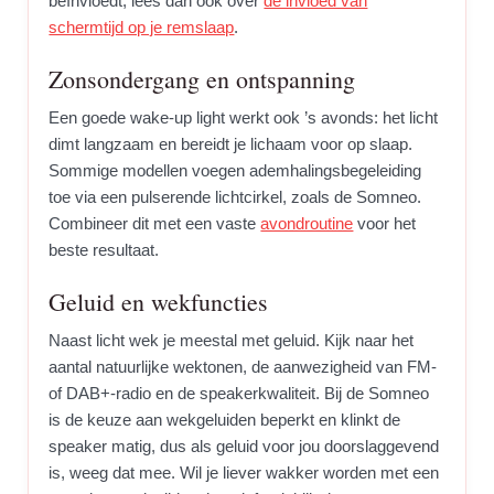
beïnvloedt, lees dan ook over
de invloed van
schermtijd op je remslaap
.
Zonsondergang en ontspanning
Een goede wake-up light werkt ook ’s avonds: het licht
dimt langzaam en bereidt je lichaam voor op slaap.
Sommige modellen voegen ademhalingsbegeleiding
toe via een pulserende lichtcirkel, zoals de Somneo.
Combineer dit met een vaste
avondroutine
voor het
beste resultaat.
Geluid en wekfuncties
Naast licht wek je meestal met geluid. Kijk naar het
aantal natuurlijke wektonen, de aanwezigheid van FM-
of DAB+-radio en de speakerkwaliteit. Bij de Somneo
is de keuze aan wekgeluiden beperkt en klinkt de
speaker matig, dus als geluid voor jou doorslaggevend
is, weeg dat mee. Wil je liever wakker worden met een