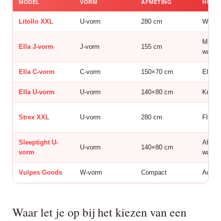
MODEL
VORM
AFMETING
HOES
Litollo XXL
U-vorm
280 cm
Wasba
Minky-
Ella J-vorm
J-vorm
155 cm
wasba
Ella C-vorm
C-vorm
150×70 cm
Elasti
Ella U-vorm
U-vorm
140×80 cm
Knuff
Strex XXL
U-vorm
280 cm
Fluwee
Sleeptight U-
Afnee
U-vorm
140×80 cm
vorm
wasba
Vulpes Goods
W-vorm
Compact
Adem
Waar let je op bij het kiezen van een