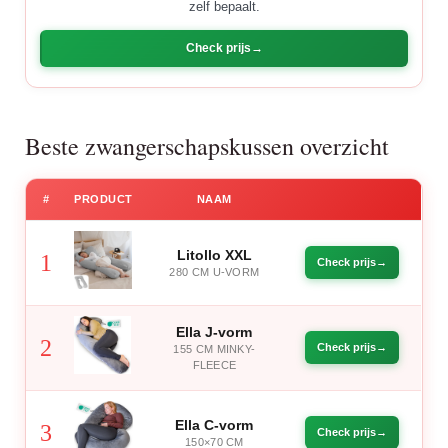
zelf bepaalt.
Check prijs
Beste zwangerschapskussen overzicht
#
PRODUCT
NAAM
Litollo XXL
1
Check prijs
280 CM U-VORM
Ella J-vorm
2
Check prijs
155 CM MINKY-
FLEECE
Ella C-vorm
3
Check prijs
150×70 CM