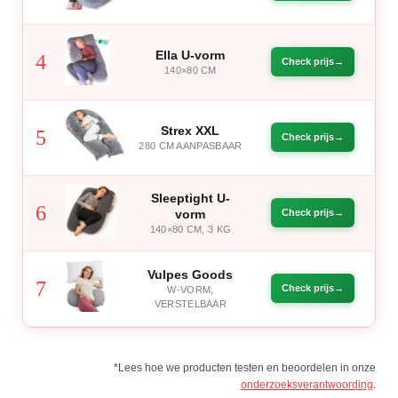
Ella U-vorm
4
Check prijs
140×80 CM
Strex XXL
5
Check prijs
280 CM AANPASBAAR
Sleeptight U-
6
vorm
Check prijs
140×80 CM, 3 KG
Vulpes Goods
7
Check prijs
W-VORM,
VERSTELBAAR
*Lees hoe we producten testen en beoordelen in onze
onderzoeksverantwoording
.