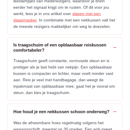
leeslampjes van medereizigers, waardoor je brein
eerder het signaal krijgt om te rusten. Of dit voor jou
werkt, lees je in ons artikel over
slapen met een
slaapmasker
. In combinatie met een nekkussen valt het
de meeste reizigers makkelijker om weg te doezelen.
Is traagschuim of een opblaasbaar reiskussen
comfortabeler?
Traagschuim geeft constante, vormvaste steun en is
prettiger als je last hebt van nekpijn. Een opblaasbaar
kussen is compacter en lichter, maar voelt minder vast
aan. Reis je veel met handbagage, dan weegt de
inpakmaat van opblaasbaar mee; gaat het je vooral om
steun, dan kies je traagschuim.
Hoe houd je een nekkussen schoon onderweg?
Was de afneembare hoes regelmatig volgens het
wasvoorschrift, meestal op 30 graden. Een anti-zweet