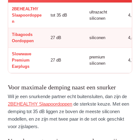
2BEHEALTHY
ultrazacht
Slaapoordoppe
tot 35 dB
4,1 (1
siliconen
n
Tibagoods
27 dB
siliconen
4,4 (1
Oordoppen
Slowwave
premium
Premium
27 dB
4,7 (4
siliconen
Earplugs
Voor maximale demping naast een snurker
Wil je een snurkende partner echt buitensluiten, dan zijn de
2BEHEALTHY Slaapoordoppen
de sterkste keuze. Met een
demping tot 35 dB liggen ze boven de meeste siliconen
modellen, en ze zijn met twee paar in de set ook geschikt
voor zijslapers.