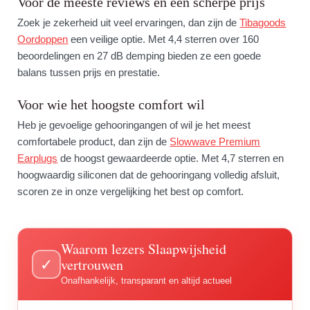
Voor de meeste reviews en een scherpe prijs
Zoek je zekerheid uit veel ervaringen, dan zijn de
Tibagoods
Oordoppen
een veilige optie. Met 4,4 sterren over 160
beoordelingen en 27 dB demping bieden ze een goede
balans tussen prijs en prestatie.
Voor wie het hoogste comfort wil
Heb je gevoelige gehooringangen of wil je het meest
comfortabele product, dan zijn de
Slowwave Premium
Earplugs
de hoogst gewaardeerde optie. Met 4,7 sterren en
hoogwaardig siliconen dat de gehooringang volledig afsluit,
scoren ze in onze vergelijking het best op comfort.
Waarom lezers Slaapwijsheid
vertrouwen
✓
Onafhankelijk, transparant en altijd actueel