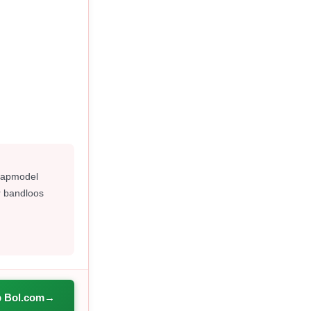
stapmodel
r bandloos
p Bol.com