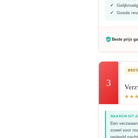
Gelijkmati
Goede rev
Beste prijs ga
BEST
3
Verz
WAAROM DIT A
Een verzwaar
zowel voor ma
gedeeld nacht