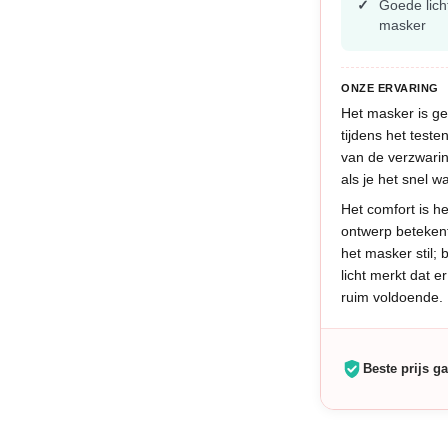
Goede lich
masker
ONZE ERVARING
Het masker is ge
tijdens het teste
van de verzwari
als je het snel wa
Het comfort is h
ontwerp betekent 
het masker stil; 
licht merkt dat e
ruim voldoende.
Beste prijs ga