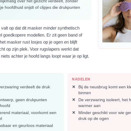
lijkmatig over het gezicht verdeelt, zonder
 je hoofdhuid snijdt of clipjes die drukpunten
n valt op dat dit masker minder synthetisch
el goedkopere modellen. Er zit geen band of
het masker rust losjes op je ogen en blijft
cht op zijn plek. Voor rugslapers werkt dat
 niets achter je hoofd langs loopt waar je op ligt.
NADELEN
verzwaring verdeelt de druk
Bij de neusbrug komt een kle
binnen
ontwerp, geen drukpunten
De verzwaring isoleert, het h
 hoofd
warmer aan
erend materiaal, voorkomt een
Minder geschikt voor wie gev
el
druk op de ogen
sbaar en geurloos materiaal