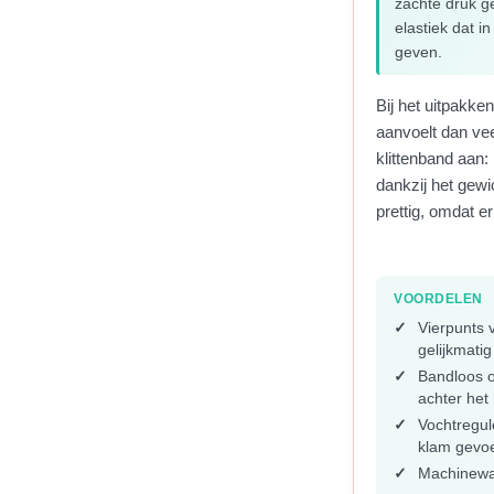
zachte druk ge
elastiek dat in
geven.
Bij het uitpakke
aanvoelt dan ve
klittenband aan: 
dankzij het gewi
prettig, omdat er
VOORDELEN
Vierpunts 
gelijkmatig
Bandloos 
achter het
Vochtregul
klam gevo
Machinewa