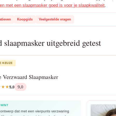
pen met een slaapmasker goed is voor je slaapkwaliteit
.
atieven
Koopgids
Veelgestelde vragen
 slaapmasker uitgebreid getest
E KEUZE
e Verzwaard Slaapmasker
9,0
5,0
 WINT
ontwerp dat met een vierpunts verzwaring