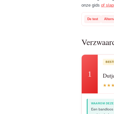
onze gids
of sla
De test
Altern
Verzwaard
BEST
1
Dutj
WAAROM DEZE
Een bandloos 