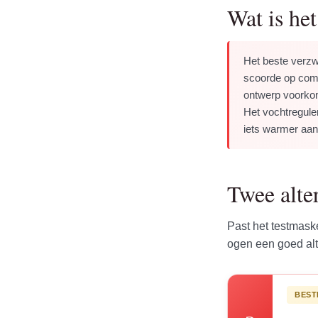
Wat is he
Het beste verz
scoorde op comfo
ontwerp voorkom
Het vochtreguler
iets warmer aan
Twee alte
Past het testmaske
ogen een goed alt
BEST