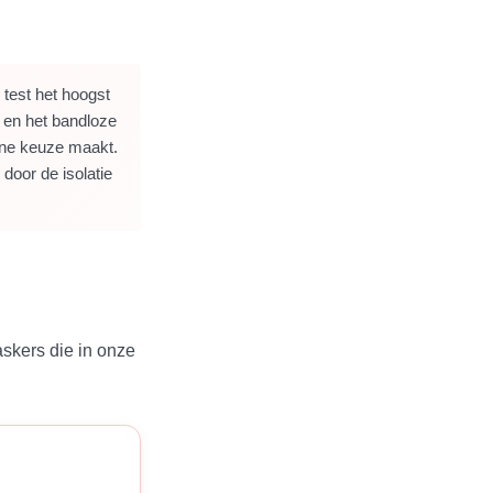
e test het hoogst
k en het bandloze
ijne keuze maakt.
door de isolatie
askers die in onze