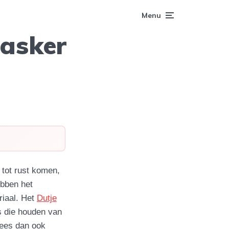
Menu
asker
 tot rust komen,
ebben het
riaal. Het
Dutje
s die houden van
lees dan ook