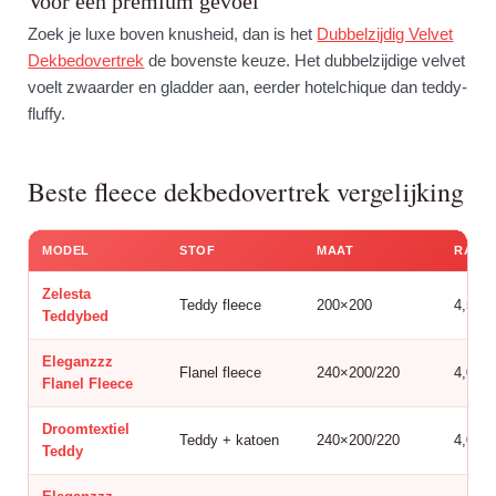
Voor een premium gevoel
Zoek je luxe boven knusheid, dan is het
Dubbelzijdig Velvet
Dekbedovertrek
de bovenste keuze. Het dubbelzijdige velvet
voelt zwaarder en gladder aan, eerder hotelchique dan teddy-
fluffy.
Beste fleece dekbedovertrek vergelijking
MODEL
STOF
MAAT
RATIN
Zelesta
Teddy fleece
200×200
4,5
Teddybed
Eleganzzz
Flanel fleece
240×200/220
4,0
Flanel Fleece
Droomtextiel
Teddy + katoen
240×200/220
4,0
Teddy