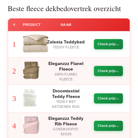
Beste fleece dekbedovertrek overzicht
#
PRODUCT
NAAM
Zelesta Teddybed
1
Check prijs
TEDDY FLEECE
Eleganzzz Flanel
Fleece
2
Check prijs
100% FLANEL
FLEECE
Droomtextiel
Teddy Fleece
3
Check prijs
TEDDY MET
KATOENEN RUG
Eleganzzz Teddy
Rib Fleece
4
Check prijs
GOEDKOOPST:
€29,95