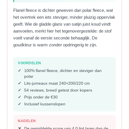
Flanel fleece is dichter geweven dan polar fleece, wat
het overtrek een iets steviger, minder pluizig oppervlak
geeft. Wie de gladde glans van satijn juist koud vindt
aanvoelen, merkt hier het tegenovergestelde: de stof
voelt vanaf de eerste seconde behaaglijk. De
goudkleur is warm zonder opdringerig te zijn.
VOORDELEN
100% flanel fleece, dichter en steviger dan
polar
Lits-jumeaux maat 240×200/220 cm
54 reviews, breed getest door kopers
Prijs onder de €30
Inclusief kussenslopen
NADELEN
De gemiddelde score van 4,0 ligt lager dan de