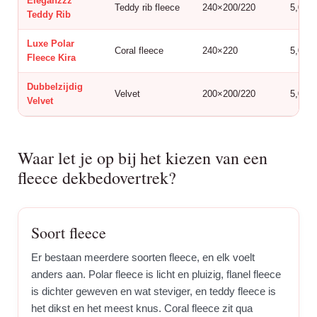
Eleganzzz
Teddy rib fleece
240×200/220
5,0
Teddy Rib
Luxe Polar
Coral fleece
240×220
5,0
Fleece Kira
Dubbelzijdig
Velvet
200×200/220
5,0
Velvet
Waar let je op bij het kiezen van een
fleece dekbedovertrek?
Soort fleece
Er bestaan meerdere soorten fleece, en elk voelt
anders aan. Polar fleece is licht en pluizig, flanel fleece
is dichter geweven en wat steviger, en teddy fleece is
het dikst en het meest knus. Coral fleece zit qua